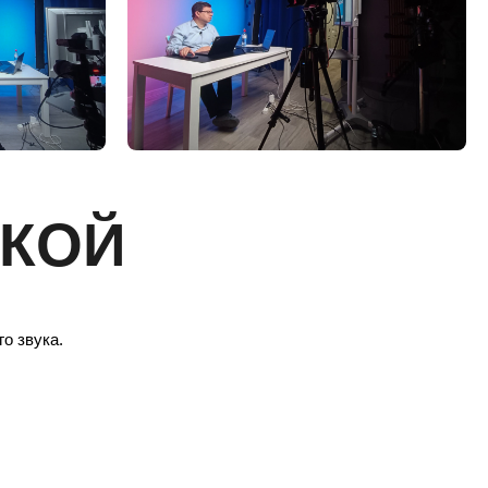
АКОЙ
о звука.