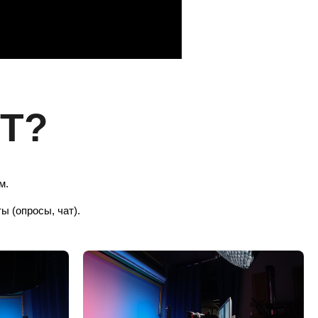
Т?
м.
ы (опросы, чат).