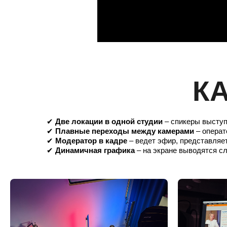
К
✔
Две локации в одной студии
– спикеры выступ
✔
Плавные переходы между камерами
– опера
✔
Модератор в кадре
– ведет эфир, представляет
✔
Динамичная графика
– на экране выводятся с