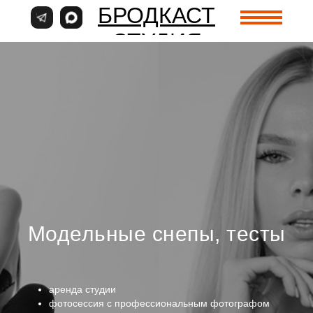
БРОДКАСТ
СТУДИЯ
УСЛУГИ
КАЛЕНДАРЬ
НАШИ
ПО
Модельные снепы, тесты
СЪЕМОК
МОДЕЛИ
аренда студии
фотосессия с профессиональным фотографом